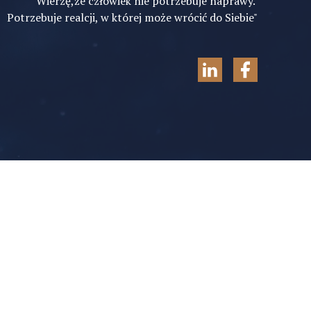
"Wierzę,że człowiek nie potrzebuje naprawy.
Potrzebuje realcji, w której może wrócić do Siebie"