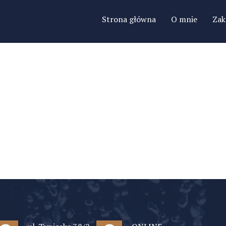
Strona główna
O mnie
Zak
St
Kr
P
T
De
Za