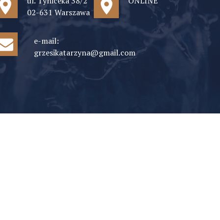
ul. Tyniceka 38/2
ONLINE
02-631 Warszawa
e-mail:
grzesikatarzyna@gmail.com