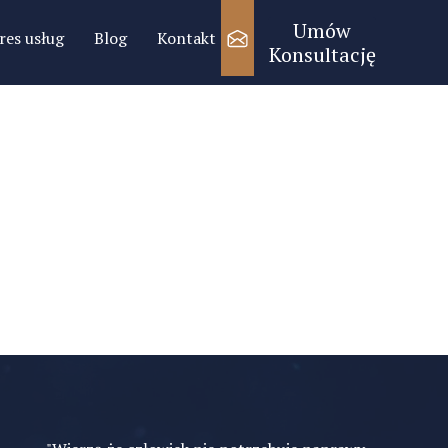
Umów
res usług
Blog
Kontakt
Konsultację
res
Bliskość, kóra niesie
yzys
Narcyzm i samotność.
rzemoc
Borderline "Pogoń za miłością
rauma
presja
burzenia