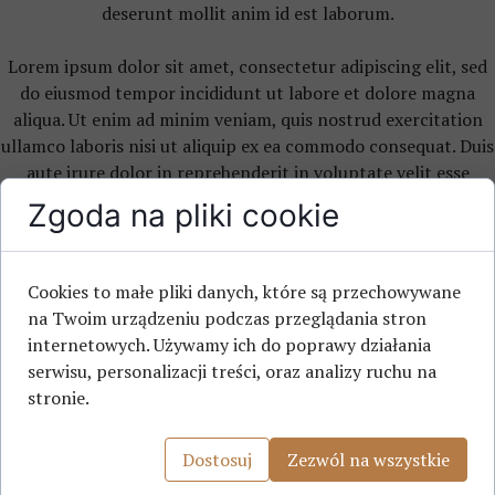
deserunt mollit anim id est laborum.
Lorem ipsum dolor sit amet, consectetur adipiscing elit, sed
do eiusmod tempor incididunt ut labore et dolore magna
aliqua. Ut enim ad minim veniam, quis nostrud exercitation
ullamco laboris nisi ut aliquip ex ea commodo consequat. Duis
aute irure dolor in reprehenderit in voluptate velit esse
cillum dolore eu fugiat nulla pariatur. Excepteur sint
Zgoda na pliki cookie
occaecat cupidatat non proident, sunt in culpa qui officia
deserunt mollit anim id est laborum.
Cookies to małe pliki danych, które są przechowywane
Lorem ipsum dolor sit amet, consectetur adipiscing elit, sed
na Twoim urządzeniu podczas przeglądania stron
do eiusmod tempor incididunt ut labore et dolore magna
internetowych. Używamy ich do poprawy działania
aliqua. Ut enim ad minim veniam, quis nostrud exercitation
serwisu, personalizacji treści, oraz analizy ruchu na
ullamco laboris nisi ut aliquip ex ea commodo consequat. Duis
stronie.
aute irure dolor in reprehenderit in voluptate velit esse
cillum dolore eu fugiat nulla pariatur. Excepteur sint
Dostosuj
Zezwól na wszystkie
occaecat cupidatat non proident, sunt in culpa qui officia
deserunt mollit anim id est laborum.