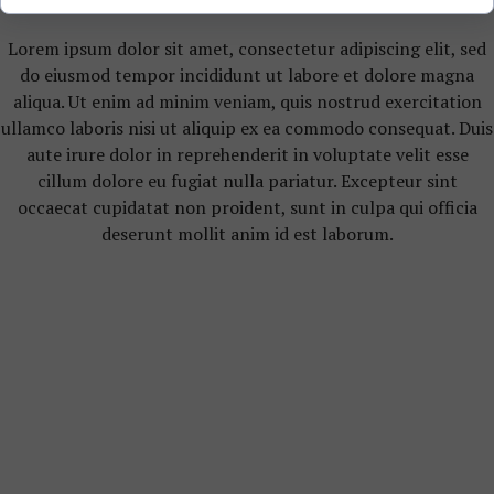
Lorem ipsum dolor sit amet, consectetur adipiscing elit, sed
do eiusmod tempor incididunt ut labore et dolore magna
aliqua. Ut enim ad minim veniam, quis nostrud exercitation
ullamco laboris nisi ut aliquip ex ea commodo consequat. Duis
aute irure dolor in reprehenderit in voluptate velit esse
cillum dolore eu fugiat nulla pariatur. Excepteur sint
occaecat cupidatat non proident, sunt in culpa qui officia
deserunt mollit anim id est laborum.